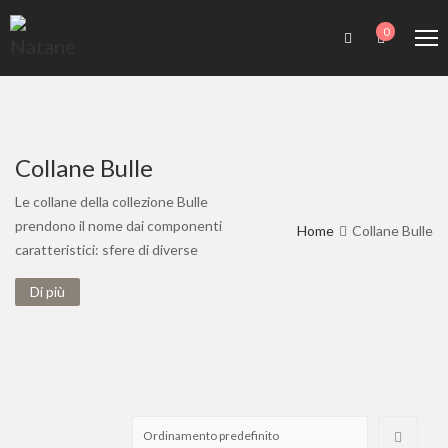
0
Collane Bulle
Le collane della collezione Bulle
prendono il nome dai componenti
Home
Collane Bulle
caratteristici: sfere di diverse
dimensioni in smalto lucido o
Di più
placcate in oro rosa per illuminare
qualunque look.
Una linea pulita ed essenziale, ma
di carattere.