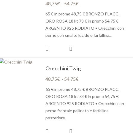
48,75
€
54,75
€
Fascia
-
di
65 € in promo 48,75 € BRONZO PLACC.
prezzo:
ORO ROSA 18 kt 73 € in promo 54,75 €
da
ARGENTO 925 RODIATO • Orecchini con
48,75€
perno con smalto lucido e farfallina…
a
54,75€
Orecchini Twig
48,75
€
54,75
€
Fascia
-
di
65 € in promo 48,75 € BRONZO PLACC.
prezzo:
ORO ROSA 18 kt 73 € in promo 54,75 €
da
ARGENTO 925 RODIATO • Orecchini con
48,75€
perno frontale pallinato e farfallina
a
posteriore…
54,75€