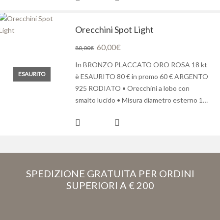
Orecchini Spot Light
Il
60,00
€
Il
80,00
€
prezzo
prezzo
In BRONZO PLACCATO ORO ROSA 18 kt
originale
attuale
ESAURITO
è ESAURITO 80 € in promo 60 € ARGENTO
era:
è:
925 RODIATO • Orecchini a lobo con
80,00€.
60,00€.
smalto lucido • Misura diametro esterno 1…
SPEDIZIONE GRATUITA PER ORDINI
SUPERIORI A € 200