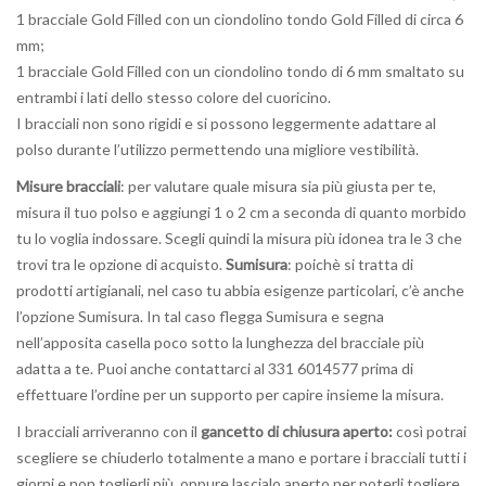
1 bracciale Gold Filled con un ciondolino tondo Gold Filled di circa 6
mm;
1 bracciale Gold Filled con un ciondolino tondo di 6 mm smaltato su
entrambi i lati dello stesso colore del cuoricino.
I bracciali non sono rigidi e si possono leggermente adattare al
polso durante l’utilizzo permettendo una migliore vestibilità.
Misure bracciali
: per valutare quale misura sia più giusta per te,
misura il tuo polso e aggiungi 1 o 2 cm a seconda di quanto morbido
tu lo voglia indossare. Scegli quindi la misura più idonea tra le 3 che
trovi tra le opzione di acquisto.
Sumisura
: poichè si tratta di
prodotti artigianali, nel caso tu abbia esigenze particolari, c’è anche
l’opzione Sumisura. In tal caso flegga Sumisura e segna
nell’apposita casella poco sotto la lunghezza del bracciale più
adatta a te. Puoi anche contattarci al 331 6014577 prima di
effettuare l’ordine per un supporto per capire insieme la misura.
I bracciali arriveranno con il
gancetto di chiusura aperto:
così potrai
scegliere se chiuderlo totalmente a mano e portare i bracciali tutti i
giorni e non toglierli più, oppure lascialo aperto per poterli togliere.