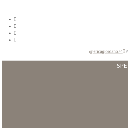
@ericagiordano74
P
SPE