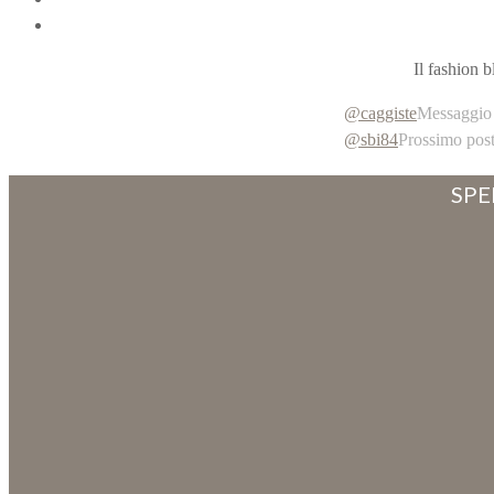
Il fashion 
@caggiste
Messaggio 
@sbi84
Prossimo pos
SPE