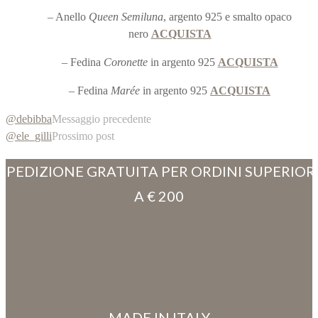
– Anello
Queen Semiluna
, argento 925 e smalto opaco
nero
ACQUISTA
– Fedina
Coronette
in argento 925
ACQUISTA
– Fedina
Marée
in argento 925
ACQUISTA
@debibba
Messaggio precedente
@ele_gilli
Prossimo post
SPEDIZIONE GRATUITA PER ORDINI SUPERIOR
A € 200
MADE IN ITALY