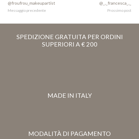
@froufrou_makeupartist
@_._francesca_._
Messaggio precedente
Prossimo post
SPEDIZIONE GRATUITA PER ORDINI
SUPERIORI A € 200
MADE IN ITALY
MODALITÀ DI PAGAMENTO